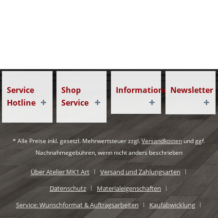
Service
Shop
Informationen
Newsletter
Hotline
Service
* Alle Preise inkl. gesetzl. Mehrwertsteuer zzgl.
Versandkosten
und ggf.
Nachnahmegebühren, wenn nicht anders beschrieben
Über Atelier MK1 Art
Versand und Zahlungsarten
Datenschutz
Materialeigenschaften
Service: Wunschformat & Auftragsarbeiten
Kaufabwicklung